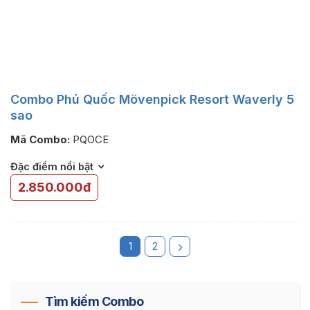
Combo Phú Quốc Mövenpick Resort Waverly 5
sao
Mã Combo:
PQOCE
Đặc điểm nổi bật
2.850.000đ
1
2
Tìm kiếm Combo