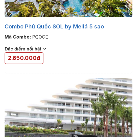
Combo Phú Quốc SOL by Meliá 5 sao
Mã Combo:
PQOCE
Đặc điểm nổi bật
2.650.000đ