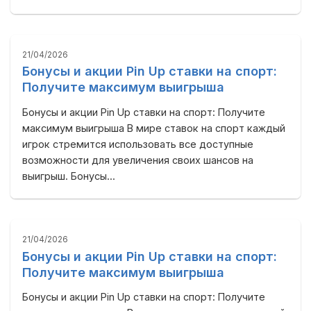
21/04/2026
Бонусы и акции Pin Up ставки на спорт:
Получите максимум выигрыша
Бонусы и акции Pin Up ставки на спорт: Получите
максимум выигрыша В мире ставок на спорт каждый
игрок стремится использовать все доступные
возможности для увеличения своих шансов на
выигрыш. Бонусы...
21/04/2026
Бонусы и акции Pin Up ставки на спорт:
Получите максимум выигрыша
Бонусы и акции Pin Up ставки на спорт: Получите