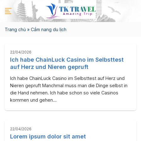
Chuyển
đến
nội
dung
Trang chủ
»
Cẩm nang du lịch
22/04/2026
Ich habe ChainLuck Casino im Selbsttest
auf Herz und Nieren gepruft
Ich habe ChainLuck Casino im Selbsttest auf Herz und
Nieren gepruft Manchmal muss man die Dinge selbst in
die Hand nehmen. Ich habe schon so viele Casinos
kommen und gehen...
22/04/2026
Lorem ipsum dolor sit amet