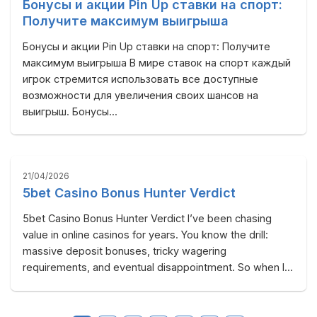
Бонусы и акции Pin Up ставки на спорт:
Получите максимум выигрыша
Бонусы и акции Pin Up ставки на спорт: Получите
максимум выигрыша В мире ставок на спорт каждый
игрок стремится использовать все доступные
возможности для увеличения своих шансов на
выигрыш. Бонусы...
21/04/2026
5bet Casino Bonus Hunter Verdict
5bet Casino Bonus Hunter Verdict I’ve been chasing
value in online casinos for years. You know the drill:
massive deposit bonuses, tricky wagering
requirements, and eventual disappointment. So when I...