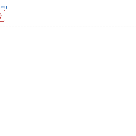
ong
ệ