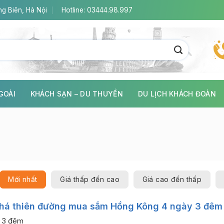
g Biên, Hà Nội
Hotline: 03444.98.997
GOÀI
KHÁCH SẠN – DU THUYỀN
DU LỊCH KHÁCH ĐOÀN
Mới nhất
Giá thấp đến cao
Giá cao đến thấp
há thiên đường mua sắm Hồng Kông 4 ngày 3 đêm
 3 đêm