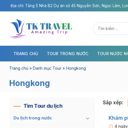
Chuyển
Địa chỉ: Tầng 5 Nhà B2 Dự án số 45 Nguyễn Sơn, Ngọc Lâm, Lon
đến
nội
dung
TRANG CHỦ
TOUR TRONG NƯỚC
TOUR NƯỚC N
Trang chủ
»
Danh mục Tour
»
Hongkong
Hongkong
Sắp xếp:
Tìm Tour du lịch
Khám p
Du lịch trong nước
4 ngày