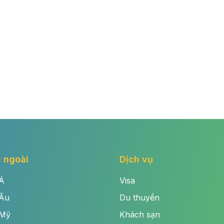
 ngoài
Dịch vụ
Á
Visa
 Âu
Du thuyền
 Mỹ
Khách sạn