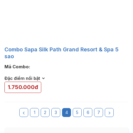
Combo Sapa Silk Path Grand Resort & Spa 5
sao
Mã Combo:
Đặc điểm nổi bật
1.750.000đ
1
2
3
4
5
6
7