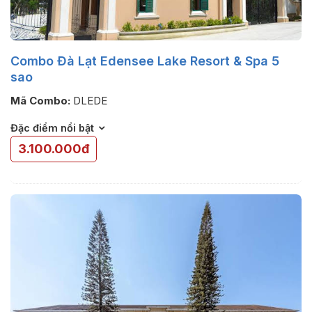
Combo Đà Lạt Edensee Lake Resort & Spa 5
sao
Mã Combo:
DLEDE
Đặc điểm nổi bật
3.100.000đ