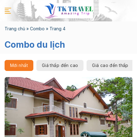
Chuyển
đến
nội
dung
Trang chủ
»
Combo
»
Trang 4
Combo du lịch
Mới nhất
Giá thấp đến cao
Giá cao đến thấp