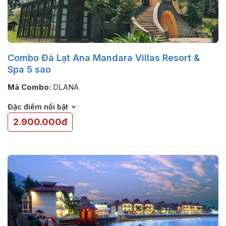
Combo Đà Lạt Ana Mandara Villas Resort &
Spa 5 sao
Mã Combo:
DLANA
Đặc điểm nổi bật
2.900.000đ