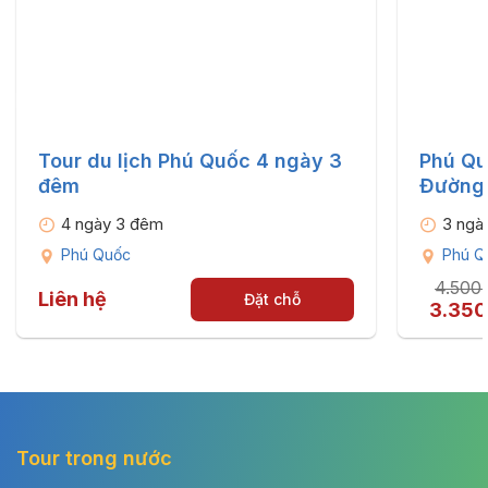
Tour du lịch Phú Quốc 4 ngày 3
Phú Qu
đêm
Đường 
4 ngày 3 đêm
3 ngà
Phú Quốc
Phú Q
4.500
Liên hệ
Đặt chỗ
3.350
Tour trong nước