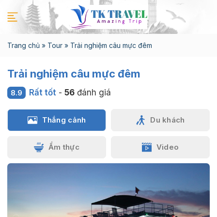
Chuyển
đến
nội
dung
Trang chủ
»
Tour
»
Trải nghiệm câu mực đêm
Trải nghiệm câu mực đêm
Rất tốt
-
56
đánh giá
8.9
Thắng cảnh
Du khách
Ẩm thực
Video