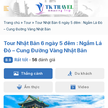
Chuyển
đến
nội
dung
Trang chủ
»
Tour
»
Tour Nhật Bản 6 ngày 5 đêm : Ngắm Lá Đỏ
– Cung Đường Vàng Nhật Bản
Tour Nhật Bản 6 ngày 5 đêm : Ngắm Lá
Đỏ – Cung Đường Vàng Nhật Bản
Rất tốt
-
56
đánh giá
8.9
Thắng cảnh
Du khách
Ẩm thực
Video