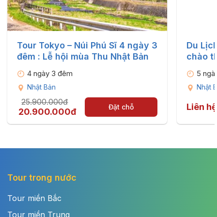
Tour Tokyo – Núi Phú Sĩ 4 ngày 3
Du Lịc
đêm : Lễ hội mùa Thu Nhật Bản
chào t
4 ngày 3 đêm
5 ngà
Nhật Bản
Nhật 
25.900.000đ
Liên h
Đặt chỗ
20.900.000đ
Tour trong nước
Tour miền Bắc
Tour miền Trung