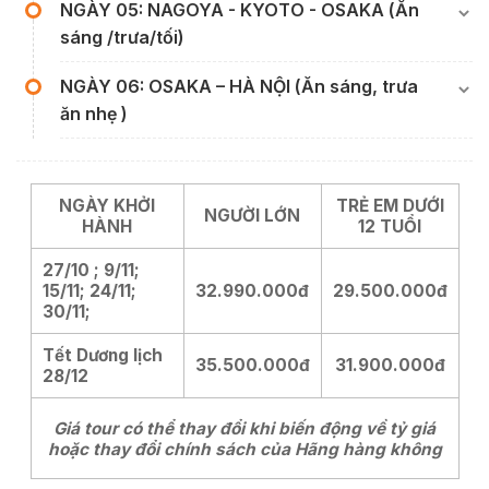
NGÀY 05: NAGOYA - KYOTO - OSAKA (Ăn
sáng /trưa/tối)
NGÀY 06: OSAKA – HÀ NỘI (Ăn sáng, trưa
ăn nhẹ )
NGÀY KHỞI
TRẺ EM DƯỚI
NGƯỜI LỚN
HÀNH
12 TUỔI
27/10 ; 9/11;
15/11; 24/11;
32.990.000đ
29.500.000đ
30/11;
Tết Dương lịch
35.500.000đ
31.900.000đ
28/12
Giá tour có thể thay đổi khi biến động về tỷ giá
hoặc thay đổi chính sách của Hãng hàng không