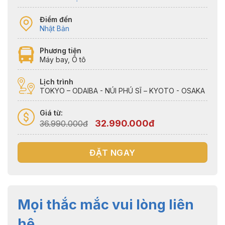
Điểm đến
Nhật Bản
Phương tiện
Máy bay, Ô tô
Lịch trình
TOKYO – ODAIBA - NÚI PHÚ SĨ – KYOTO - OSAKA
Giá từ:
32.990.000đ
36.990.000đ
ĐẶT NGAY
Mọi thắc mắc vui lòng liên
hệ