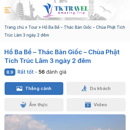
Chuyển
đến
nội
dung
Trang chủ
»
Tour
»
Hồ Ba Bể – Thác Bản Giốc – Chùa Phật Tích
Trúc Lâm 3 ngày 2 đêm
Hồ Ba Bể – Thác Bản Giốc – Chùa Phật
Tích Trúc Lâm 3 ngày 2 đêm
Rất tốt
-
56
đánh giá
8.9
Thắng cảnh
Du khách
Ẩm thực
Video