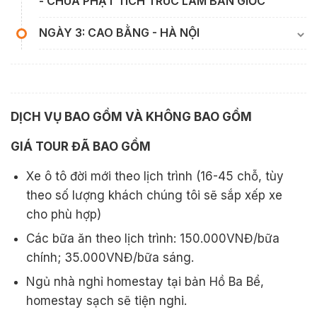
- CHÙA PHẬT TÍCH TRÚC LÂM BẢN GIỐC
NGÀY 3: CAO BẰNG - HÀ NỘI
DỊCH VỤ BAO GỒM VÀ KHÔNG BAO GỒM
GIÁ TOUR ĐÃ BAO GỒM
Xe ô tô đời mới theo lịch trình (16-45 chỗ, tùy
theo số lượng khách chúng tôi sẽ sắp xếp xe
cho phù hợp)
Các bữa ăn theo lịch trình: 150.000VNĐ/bữa
chính; 35.000VNĐ/bữa sáng.
Ngủ nhà nghỉ homestay tại bản Hồ Ba Bể,
homestay sạch sẽ tiện nghi.