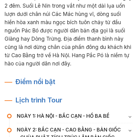
2 đêm. Suối Lê Nin trong vắt như một dải lụa uốn
lượn dưới chân núi Các Mác hùng vĩ, dòng suối
hiền hòa xanh màu ngọc bích tuôn chảy từ đầu
nguồn Pác Bó được người dân bản địa gọi là suối
Giàng hay Dòng Trừng. Địa điểm thanh bình này
cũng là nơi dừng chân của phần đông du khách khi
từ Cao Bằng trở về Hà Nội. Hang Pắc Pó là niềm tự
hào của người dân nơi đây.
Điểm nổi bật
Lịch trình Tour
NGÀY 1: HÀ NỘI - BẮC CẠN - HỒ BA BỂ
NGÀY 2: BẮC CẠN - CAO BẰNG - BẢN GIỐC