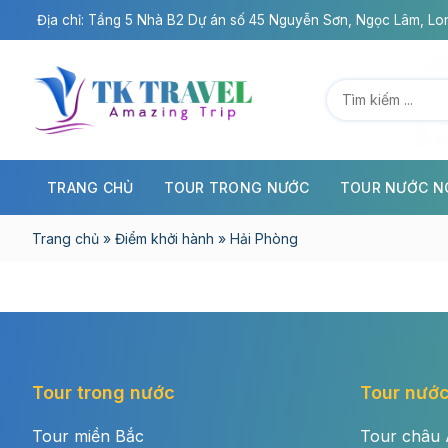
Chuyển
Địa chỉ: Tầng 5 Nhà B2 Dự án số 45 Nguyễn Sơn, Ngọc Lâm, Lon
đến
nội
dung
TRANG CHỦ
TOUR TRONG NƯỚC
TOUR NƯỚC N
Trang chủ
»
Điểm khởi hành
»
Hải Phòng
Tour trong nước
Tour nước
Tour miền Bắc
Tour châu 