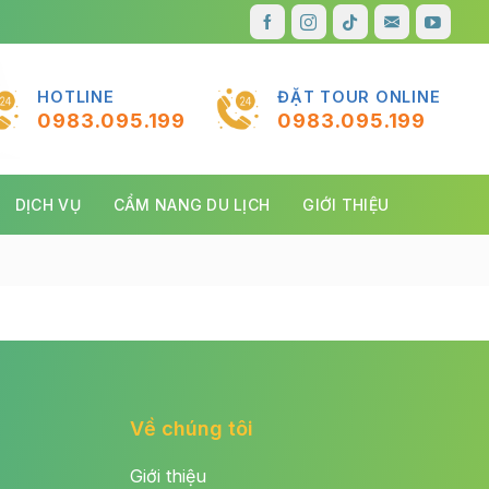
HOTLINE
ĐẶT TOUR ONLINE
0983.095.199
0983.095.199
DỊCH VỤ
CẨM NANG DU LỊCH
GIỚI THIỆU
Về chúng tôi
Giới thiệu